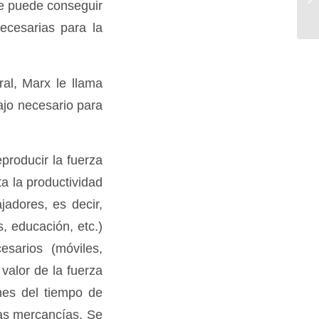
se puede conseguir
re
ecesarias para la
ral, Marx le llama
ajo necesario para
producir la fuerza
ta la productividad
adores, es decir,
, educación, etc.)
esarios (móviles,
valor de la fuerza
nes del tiempo de
tas mercancías. Se