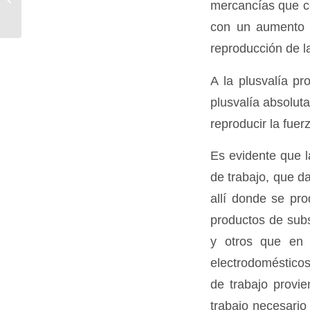
mercancías que co
obertament la idea de la planificació»
con un aumento d
reproducción de la
A la plusvalía pr
plusvalía absoluta
reproducir la fuerz
Es evidente que l
de trabajo, que da
allí donde se pr
productos de subsi
y otros que en d
electrodomésticos,
de trabajo provi
trabajo necesario