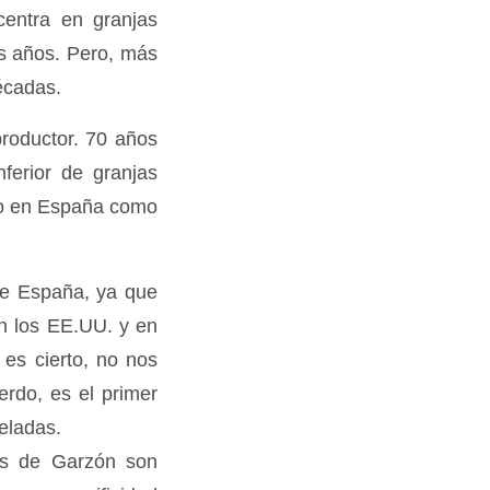
entra en granjas
s años. Pero, más
écadas.
roductor. 70 años
ferior de granjas
to en España como
de España, ya que
en los EE.UU. y en
es cierto, no nos
rdo, es el primer
eladas.
cas de Garzón son