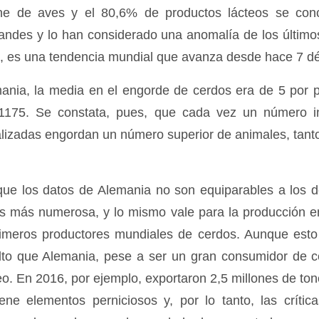
ne de aves y el 80,6% de productos lácteos se conc
andes y lo han considerado una anomalía de los último
, es una tendencia mundial que avanza desde hace 7 d
ania, la media en el engorde de cerdos era de 5 por p
175. Se constata, pues, que cada vez un número in
alizadas engordan un número superior de animales, tan
que los datos de Alemania no son equiparables a los 
 es más numerosa, y lo mismo vale para la producción 
rimeros productores mundiales de cerdos. Aunque esto 
lto que Alemania, pese a ser un gran consumidor de ce
o. En 2016, por ejemplo, exportaron 2,5 millones de ton
iene elementos perniciosos y, por lo tanto, las críti