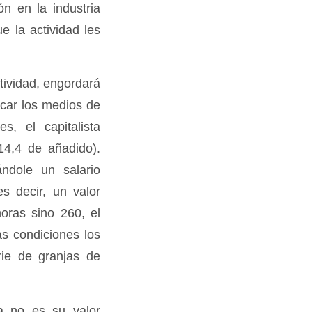
ón en la industria
e la actividad les
.
ctividad, engordará
car los medios de
, el capitalista
14,4 de añadido).
ándole un salario
s decir, un valor
oras sino 260, el
as condiciones los
rie de granjas de
a no es su valor