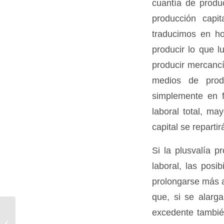
cuantía de produ
producción capit
traducimos en ho
producir lo que l
producir mercancí
medios de prod
simplemente en 
laboral total, ma
capital se repartir
Si la plusvalía p
laboral, las posi
prolongarse más a
que, si se alarga
excedente tambié
Josep M. Busqueta: «Cal plantejar