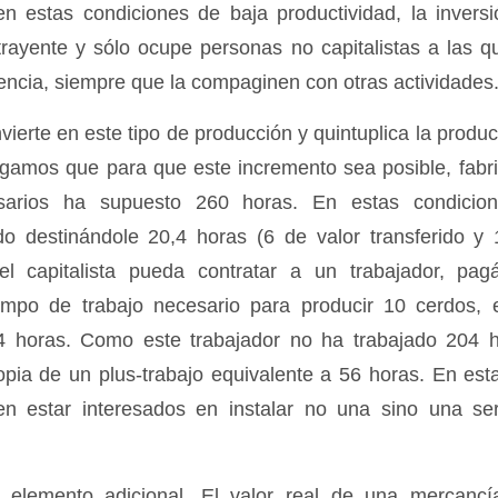
n estas condiciones de baja productividad, la inversi
rayente y sólo ocupe personas no capitalistas a las qu
tencia, siempre que la compaginen con otras actividades
invierte en este tipo de producción y quintuplica la produ
gamos que para que este incremento sea posible, fabri
sarios ha supuesto 260 horas. En estas condiciones
do destinándole 20,4 horas (6 de valor transferido y 
 capitalista pueda contratar a un trabajador, pag
iempo de trabajo necesario para producir 10 cerdos, e
4 horas. Como este trabajador no ha trabajado 204 h
ropia de un plus-trabajo equivalente a 56 horas. En est
den estar interesados en instalar no una sino una se
 elemento adicional. El valor real de una mercancí