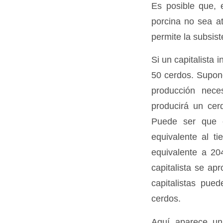
Es posible que, e
porcina no sea at
permite la subsis
Si un capitalista 
50 cerdos. Supon
producción nece
producirá un cer
Puede ser que el
equivalente al t
equivalente a 20
capitalista se ap
capitalistas pue
cerdos.
Aquí aparece un