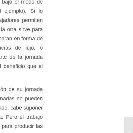
, bajo el modo de
l ejemplo). Si lo
ajadores permiten
la otra sirve para
aparan en forma de
cías de lujo, o
te de la jornada
l beneficio que el
ción de su jornada
jornadas no pueden
lado, cabe suponer
a. Pero el trabajo
para producir las
El