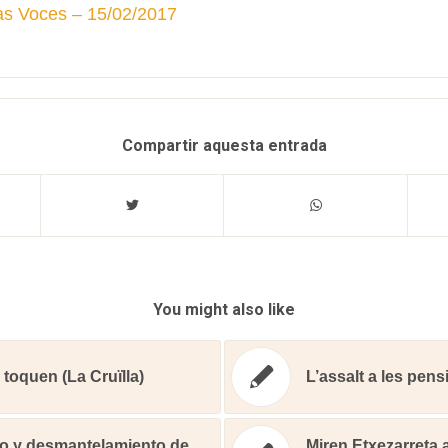
s Voces – 15/02/2017
Compartir aquesta entrada
You might also like
toquen (La Cruïlla)
L’assalt a les pensi
lto y desmantelamiento de
Miren Etxezarreta 