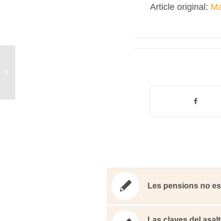
Article original:
Ma
Curs: «Per entendre el capitalisme»
(UAB, 2017)
Les pensions no es 
Las claves del asa