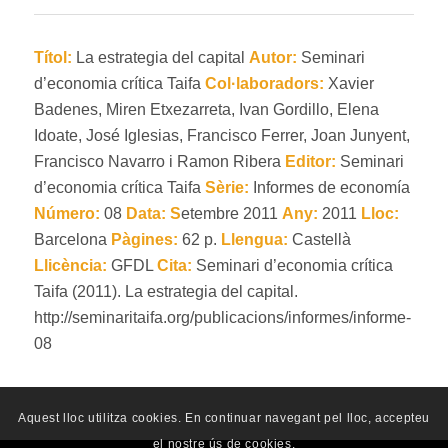
Títol:
La estrategia del capital
Autor:
Seminari
d’economia crítica Taifa
Col·laboradors:
Xavier
Badenes, Miren Etxezarreta, Ivan Gordillo, Elena
Idoate, José Iglesias, Francisco Ferrer, Joan Junyent,
Francisco Navarro i Ramon Ribera
Editor:
Seminari
d’economia crítica Taifa
Sèrie:
Informes de economía
Número:
08
Data:
S
etembre 2011
Any:
2011
Lloc:
Barcelona
Pàgines:
62 p.
Llengua:
Castellà
Llicència:
GFDL
Cita:
Seminari d’economia crítica
Taifa (2011). La estrategia del capital.
http://seminaritaifa.org/publicacions/informes/informe-
08
Aquest lloc utilitza cookies. En continuar navegant pel lloc, accepteu
el nostre ús de cookies.