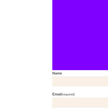
Name
Email
(required)