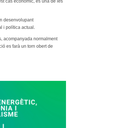
uest cas econòmic, és una de les
gin desenvolupant
i política actual.
nuts, acompanyada normalment
ió es farà un torn obert de