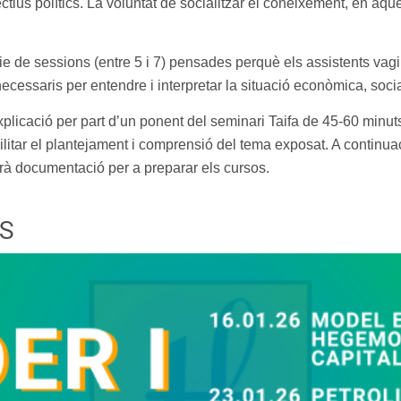
ctius polítics. La voluntat de socialitzar el coneixement, en aq
ie de sessions (entre 5 i 7) pensades perquè els assistents va
essaris per entendre i interpretar la situació econòmica, social 
xplicació per part d’un ponent del seminari Taifa de 45-60 mi
ilitar el plantejament i comprensió del tema exposat. A continuac
rà documentació per a preparar els cursos.
S