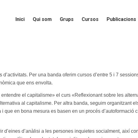
Inici
Qui som
Grups
Cursos
Publicacions
us d’activitats. Per una banda oferim cursos d’entre 5 i 7 sessio
onòmica que ens envolta.
 entendre el capitalisme» el curs «Reflexionant sobre les altern
ternativa al capitalisme. Per altra banda, seguim organitzant el
 i que en bona mesura es basen en un procés d’autoformació c
ir d’eines d’anàlisi a les persones inquietes socialment, així c